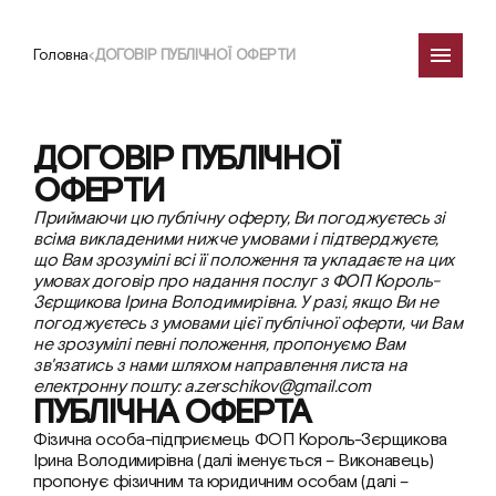
Головна
ДОГОВІР ПУБЛІЧНОЇ ОФЕРТИ
ДОГОВІР ПУБЛІЧНОЇ 
ОФЕРТИ
Приймаючи цю публічну оферту, Ви погоджуєтесь зі 
всіма викладеними нижче умовами і підтверджуєте, 
що Вам зрозумілі всі її положення та укладаєте на цих 
умовах договір про надання послуг з ФОП Король-
Зєрщикова Ірина Володимирівна. У разі, якщо Ви не 
погоджуєтесь з умовами цієї публічної оферти, чи Вам 
не зрозумілі певні положення, пропонуємо Вам 
зв'язатись з нами шляхом направлення листа на 
електронну пошту: a.zerschikov@gmail.com
ПУБЛІЧНА ОФЕРТА
Фізична особа-підприємець ФОП Король-Зєрщикова 
Ірина Володимирівна (далі іменується – Виконавець) 
пропонує фізичним та юридичним особам (далі – 