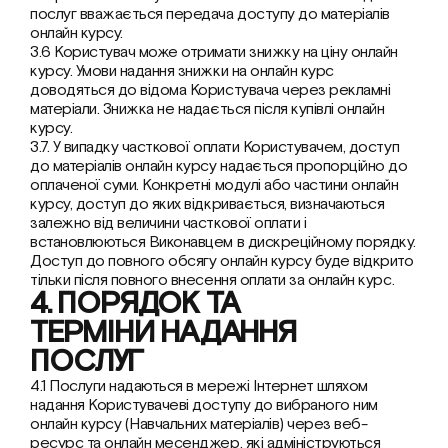
послуг вважається передача доступу до матеріалів 
онлайн курсу.
3.6 Користувач може отримати знижку на ціну онлайн 
курсу. Умови надання знижки на онлайн курс 
доводяться до відома Користувача через рекламні 
матеріали. Знижка не надається після купівлі онлайн 
курсу.
3.7. У випадку часткової оплати Користувачем, доступ 
до матеріалів онлайн курсу надається пропорційно до 
оплаченої суми. Конкретні модулі або частини онлайн 
курсу, доступ до яких відкривається, визначаються  
залежно від величини часткової оплати і 
встановлюються Виконавцем в дискреційному порядку. 
Доступ до повного обсягу онлайн курсу буде відкрито 
тільки після повного внесення оплати за онлайн курс.
4. ПОРЯДОК ТА 
ТЕРМІНИ НАДАННЯ 
ПОСЛУГ
4.1 Послуги надаються в мережі Інтернет шляхом 
надання Користувачеві доступу до вибраного ним 
онлайн курсу (Навчальних матеріалів) через веб-
ресурс та онлайн месенджер, які адмініструються 