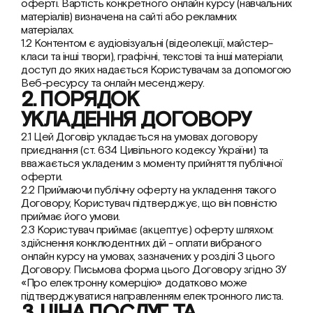
оферті. Вартість конкретного онлайн курсу (навчальних 
матеріалів) визначена на сайті або рекламних 
матеріалах.
1.2 Контентом є аудіовізуальні (відеолекції, майстер-
класи та інші твори), графічні, текстові та інші матеріали, 
доступ до яких надається Користувачам за допомогою 
Веб-ресурсу та онлайн месенджеру.
2. ПОРЯДОК 
УКЛАДЕННЯ ДОГОВОРУ
2.1 Цей Договір укладається на умовах договору 
приєднання (ст. 634 Цивільного кодексу України) та 
вважається укладеним з моменту прийняття публічної 
оферти.
2.2 Приймаючи публічну оферту на укладення такого 
Договору, Користувач підтверджує, що він повністю 
приймає його умови.
2.3 Користувач приймає (акцептує) оферту шляхом: 
здійснення конклюдентних дій - оплати вибраного 
онлайн курсу на умовах, зазначених у розділі 3 цього 
Договору. Письмова форма цього Договору згідно ЗУ 
«Про електронну комерцію» додатково може 
підтверджуватися направленням електронного листа.