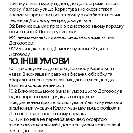
початку онлайн курсу відповідно до програми онлайн 
курсу. У випадку якщо Користувач не скористався 
послугами протягом цього терміну з особистих причин, 
термін дії Договору не продовжується.
9.2 Виконавець має право в односторонньому порядку 
розірвати цей Договір у випадку:
9.2.1 невиконання Стороною своїх обов'язків за цим 
Договором;
9.2.2 у випадках передбачених пунктом 7.2 цього 
Договору.
10. ІНШІ УМОВИ
10.1 Приєднуючись до цього Договору Користувач 
надає Виконавцеві право на збирання, обробку та 
зберігання своїх персональних даних відповідно до 
Політики конфіденційності.
10.2 Виконавець може змінити умови цього Договору в 
односторонньому порядку з попереднім 
повідомленням про це Користувача. У випадку незгоди 
зі зміненими умовами Користувач має право розірвати 
Договір в односторонньому порядку.
10.3 Якщо інше не передбачено цією офертою, 
застосовуються звичайні договірні умови, встановлені 
законодавством.