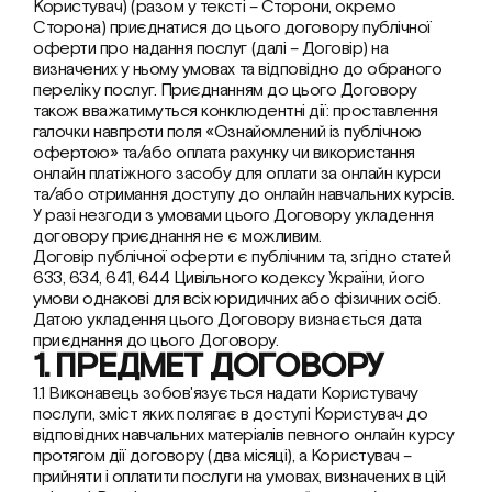
Користувач) (разом у тексті – Сторони, окремо 
Сторона) приєднатися до цього договору публічної 
оферти про надання послуг (далі – Договір) на 
визначених у ньому умовах та відповідно до обраного 
переліку послуг. Приєднанням до цього Договору 
також вважатимуться конклюдентні дії: проставлення 
галочки навпроти поля «Ознайомлений із публічною 
офертою» та/або оплата рахунку чи використання 
онлайн платіжного засобу для оплати за онлайн курси 
та/або отримання доступу до онлайн навчальних курсів. 
У разі незгоди з умовами цього Договору укладення 
договору приєднання не є можливим.
Договір публічної оферти є публічним та, згідно статей 
633, 634, 641, 644 Цивільного кодексу України, його 
умови однакові для всіх юридичних або фізичних осіб. 
Датою укладення цього Договору визнається дата 
приєднання до цього Договору.
1. ПРЕДМЕТ ДОГОВОРУ
1.1 Виконавець зобов'язується надати Користувачу 
послуги, зміст яких полягає в доступі Користувач до 
відповідних навчальних матеріалів певного онлайн курсу 
протягом дії договору (два місяці), а Користувач – 
прийняти і оплатити послуги на умовах, визначених в цій 