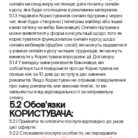
онлайн месенджеру не пізніше дати початку онлайн 
курсу, яка буде оголошена в рекламних матеріалах.
5.1.3 Надавати Користувачеві онлайн підтримку через 
чат, який буде створено (телеграм, вайбер або інший 
канал зв'язку на вибір Виконавця). Онлайн підтримка 
може виявлятися у формі консультацій щодо того як 
користуватися функціоналом онлайн курсу, щодо 
онлайн вебінарів (фідбек сесій), які можуть надаватися 
у рамках онлайн курсу чи інших труднощів, які можуть 
виникнути у Користувача впродовж дії Договору.
5.1.4 У випадку зміни реквізитів Виконавця, він 
зобов'язується повідомити про це Користувача не 
пізніше ніж за 10 днів до вступу в дію змінених 
реквізитів. Якщо Користувач не отримав повідомлення 
про зміну реквізитів, але виконав платіж, то він 
звільняється від відповідальності за неправильну 
сплату.
5.2 Обов'язки 
КОРИСТУВАЧА:
5.2.1 Прийняти та оплатити послуги відповідно до умов 
цієї оферти.
5.2.2 Споживати послуги особисто, не передавати 