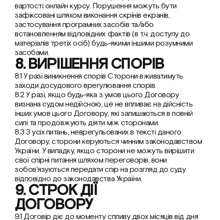
вартості онлайн курсу. Порушення можуть бути 
зафіксовані шляхом виконання скрінів екранів, 
застосування програмних засобів та/або  
встановленням відповідних фактів (в т.ч. доступу до 
матеріалів третіх осіб) будь-якими іншими розумними 
засобами.  
8. ВИРІШЕННЯ СПОРІВ
8.1 У разі виникнення спорів Сторони вживатимуть 
заходи досудового врегулювання спорів.
8.2 У разі, якщо будь-яка з умов цього Договору 
визнана судом недійсною, це не впливає на дійсність 
інших умов цього Договору, які залишаються в повній 
силі та продовжують діяти між сторонами.
8.3 З усіх питань, неврегульованих в тексті даного 
Договору, сторони керуються чинним законодавством 
України. У випадку, якщо сторони не можуть вирішити 
свої спірні питання шляхом переговорів, вони 
зобов'язуються передати спір на розгляд до суду 
відповідно до законодавства України.
9. СТРОК ДІЇ 
ДОГОВОРУ
9.1 Договір діє до моменту спливу двох місяців від дня 