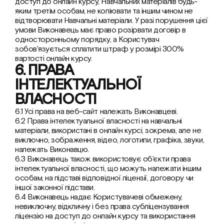
доступ до онлайн курсу, Навчальних матеріалів будь-
яким третім особам, не копіювати та іншим чином не 
відтворювати Навчальні матеріали. У разі порушення цієї 
умови Виконавець має право розірвати договір в 
односторонньому порядку, а Користувач 
зобов'язується сплатити штраф у розмірі 300% 
вартості онлайн курсу.
6. ПРАВА 
ІНТЕЛЕКТУАЛЬНОЇ 
ВЛАСНОСТІ
6.1 Усі права на веб-сайт належать Виконавцеві.
6.2 Права інтелектуальної власності на навчальні 
матеріали, використані в онлайн курсі, зокрема, але не 
виключно, зображення, відео, логотипи, графіка, звуки, 
належать Виконавцю.
6.3 Виконавець також використовує об'єкти права 
інтелектуальної власності, що можуть належати іншим 
особам, на підставі відповідної ліцензії, договору чи 
іншої законної підстави.
6.4 Виконавець надає Користувачеві обмежену, 
невиключну, відкличну і без права субліцензування 
ліцензію на доступ до онлайн курсу та використання 