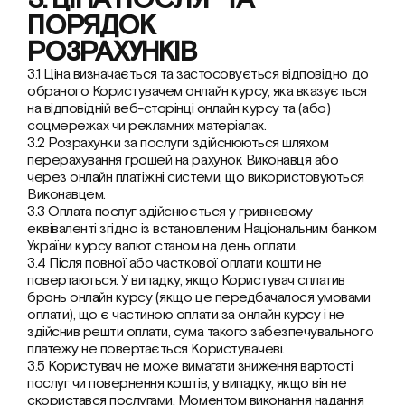
3. ЦІНА ПОСЛУГ ТА 
ПОРЯДОК 
РОЗРАХУНКІВ
3.1 Ціна визначається та застосовується відповідно до 
обраного Користувачем онлайн курсу, яка вказується 
на відповідній веб-сторінці онлайн курсу та (або) 
соцмережах чи рекламних матеріалах.
3.2 Розрахунки за послуги здійснюються шляхом 
перерахування грошей на рахунок Виконавця або 
через онлайн платіжні системи, що використовуються 
Виконавцем.
3.3 Оплата послуг здійснюється у гривневому 
еквіваленті згідно із встановленим Національним банком 
України курсу валют станом на день оплати.
3.4 Після повної або часткової оплати кошти не 
повертаються. У випадку, якщо Користувач сплатив 
бронь онлайн курсу (якщо це передбачалося умовами 
оплати), що є частиною оплати за онлайн курсу і не 
здійснив решти оплати, сума такого забезпечувального 
платежу не повертається Користувачеві.
3.5 Користувач не може вимагати зниження вартості 
послуг чи повернення коштів, у випадку, якщо він не 
скористався послугами. Моментом виконання надання 