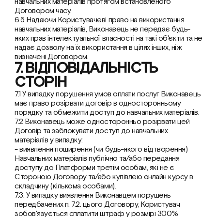
навчальних матеріалів протягом встановленого 
Договором часу.
6.5 Надаючи Користувачеві право на використання 
навчальних матеріалів, Виконавець не передає будь-
яких прав інтелектуальної власності на такі об'єкти та не 
надає дозволу на їх використання в цілях інших, ніж 
визначені Договором.
7. ВІДПОВІДАЛЬНІСТЬ 
СТОРІН
7.1 У випадку порушення умов оплати послуг Виконавець 
має право розірвати договір в односторонньому 
порядку та обмежити доступ до навчальних матеріалів.
7.2 Виконавець може односторонньо розірвати цей 
Договір та заблокувати доступ до навчальних 
матеріалів у випадку:
- виявлення поширення (чи будь-якого відтворення) 
Навчальних матеріалів публічно та/або передання 
доступу до Платформи третім особам, які не є 
Стороною Договору та/або купівлею онлайн курсу в 
складчину (кількома особами).
7.3. У випадку виявлення Виконавцем порушень 
передбачених п. 7.2. цього Договору, Користувач 
зобов'язується сплатити штраф у розмірі 300% 