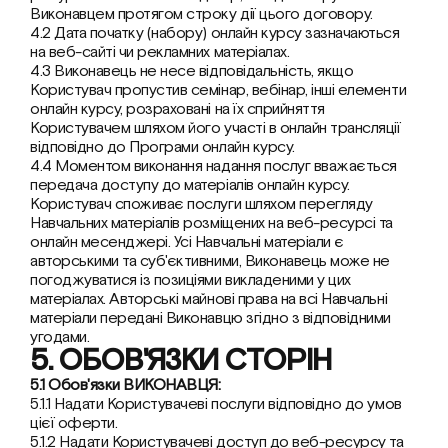
Виконавцем протягом строку дії цього договору.
4.2 Дата початку (набору) онлайн курсу зазначаються 
на веб-сайті чи рекламних матеріалах.
4.3 Виконавець не несе відповідальність, якщо 
Користувач пропустив семінар, вебінар, інші елементи 
онлайн курсу, розраховані на їх сприйняття 
Користувачем шляхом його участі в онлайн трансляції 
відповідно до Програми онлайн курсу.
4.4 Моментом виконання надання послуг вважається 
передача доступу до матеріалів онлайн курсу. 
Користувач споживає послуги шляхом перегляду 
Навчальних матеріалів розміщених на веб-ресурсі та 
онлайн месенджері. Усі Навчальні матеріали є 
авторськими та суб'єктивними, Виконавець може не 
погоджуватися із позиціями викладеними у цих 
матеріалах. Авторські майнові права на всі Навчальні 
матеріали передані Виконавцю згідно з відповідними 
угодами.
5. ОБОВ'ЯЗКИ СТОРІН
5.1 Обов'язки ВИКОНАВЦЯ:
5.1.1 Надати Користувачеві послуги відповідно до умов 
цієї оферти.
5.1.2 Надати Користувачеві доступ до веб-ресурсу та 