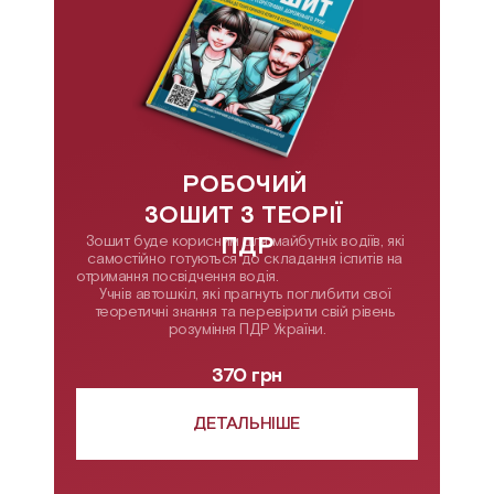
РОБОЧИЙ 
ЗОШИТ З ТЕОРІЇ 
ПДР
Зошит буде корисним для майбутніх водіїв, які 
самостійно готуються до складання іспитів на 
отримання посвідчення водія.                                     
Учнів автошкіл, які прагнуть поглибити свої 
теоретичні знання та перевірити свій рівень 
розуміння ПДР України.
370 грн
ДЕТАЛЬНІШЕ