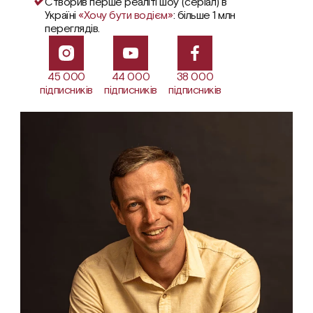
Створив перше реаліті шоу (серіал) в 
Україні 
«Хочу бути водієм»
: більше 1 млн 
переглядів.
45 000
44 000
38 000
підписників
підписників
підписників