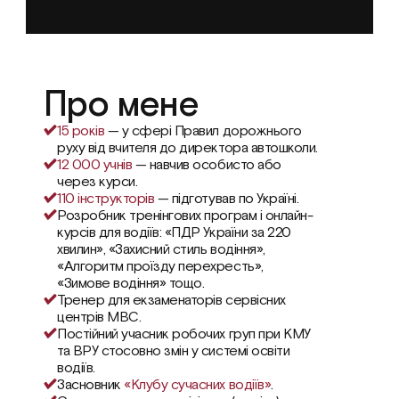
Про мене 
15 років
 — у сфері Правил дорожнього 
руху від вчителя до директора автошколи.
12 000 учнів 
— навчив особисто або 
через курси.
110 інструкторів
 — підготував по Україні.
Розробник тренінгових програм і онлайн-
курсів для водіїв: «ПДР України за 220 
хвилин», «Захисний стиль водіння», 
«Алгоритм проїзду перехресть», 
«Зимове водіння» тощо.
Тренер для екзаменаторів сервісних 
центрів МВС.
Постійний учасник робочих груп при КМУ 
та ВРУ стосовно змін у системі освіти 
водіїв.
Засновник 
«Клубу сучасних водіїв»
.