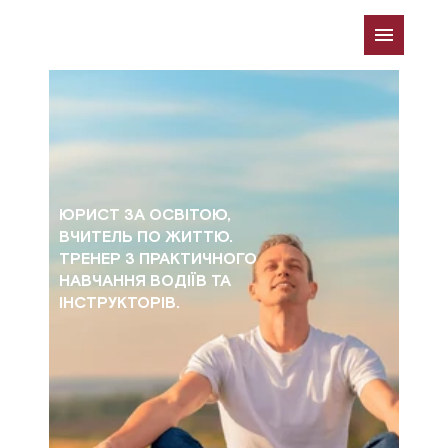
Олександр
Зєрщиков
ЮРИСТ ЗА ОСВІТОЮ, 
ВЧИТЕЛЬ ПО ЖИТТЮ.   
ТРЕНЕР З ПРАКТИЧНОГО 
НАВЧАННЯ ВОДІЇВ ТА 
ІНСТРУКТОРІВ.